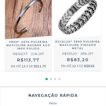
ESCALUS* 3899 PULSEIRA
VNOX* 4674 PULSEIRA
MASCULINA ZINCADO
MASCULINA RAGNAR AÇO
METAL
INOX POLIDO
R$133,20
R$163,77
38
% OFF
31
% OFF
R$83,20
R$113,77
12
X DE
R$8,56
12
X DE
R$11,70
NAVEGAÇÃO RÁPIDA
Início