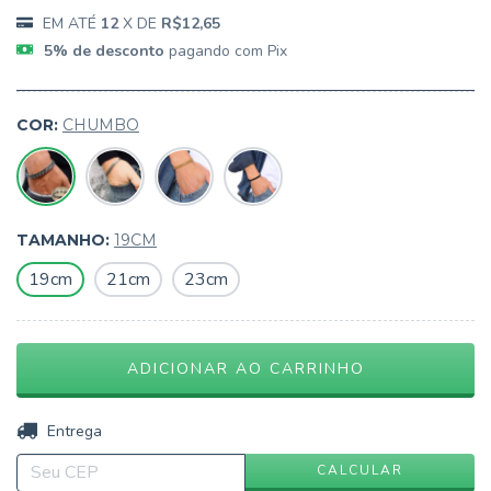
12
X DE
R$12,65
5% de desconto
pagando com Pix
COR:
CHUMBO
TAMANHO:
19CM
19cm
21cm
23cm
ALTERAR CEP
Entregas para o CEP:
CALCULAR