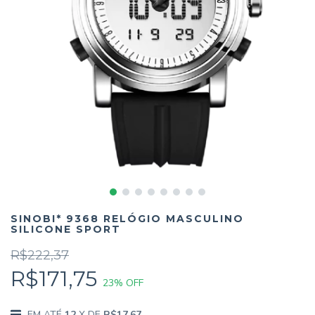
SINOBI* 9368 RELÓGIO MASCULINO
SILICONE SPORT
R$222,37
R$171,75
23
% OFF
12
X DE
R$17,67