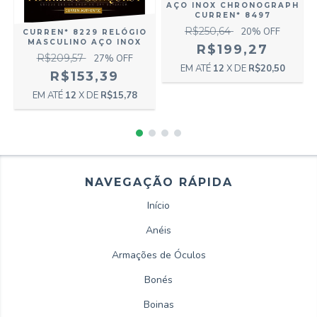
AÇO INOX CHRONOGRAPH
*
CURREN* 8497
R$250,64
20
% OFF
CURREN* 8229 RELÓGIO
MASCULINO AÇO INOX
R$199,27
R$209,57
27
% OFF
12
X DE
R$20,50
R$153,39
12
X DE
R$15,78
NAVEGAÇÃO RÁPIDA
Início
Anéis
Armações de Óculos
Bonés
Boinas