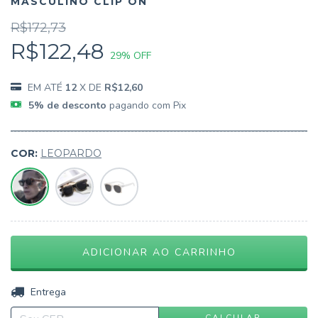
MASCULINO CLIP ON
R$172,73
R$122,48
29
% OFF
12
X DE
R$12,60
5% de desconto
pagando com Pix
COR:
LEOPARDO
ALTERAR CEP
Entregas para o CEP:
CALCULAR