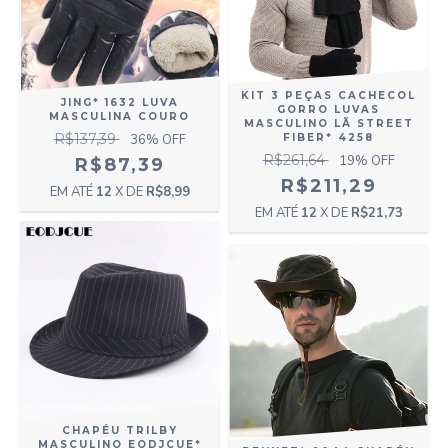
KIT 3 PEÇAS CACHECOL
JING* 1632 LUVA
GORRO LUVAS
MASCULINA COURO
MASCULINO LÃ STREET
R$137,39
36
% OFF
FIBER* 4258
R$261,64
19
% OFF
R$87,39
R$211,29
12
X DE
R$8,99
12
X DE
R$21,73
CHAPÉU TRILBY
MASCULINO EODJCUE*