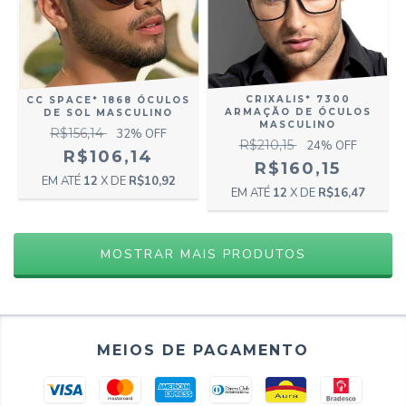
CRIXALIS* 7300
CC SPACE* 1868 ÓCULOS
ARMAÇÃO DE ÓCULOS
DE SOL MASCULINO
MASCULINO
R$156,14
32
% OFF
R$210,15
24
% OFF
R$106,14
R$160,15
12
X DE
R$10,92
12
X DE
R$16,47
MOSTRAR MAIS PRODUTOS
MEIOS DE PAGAMENTO