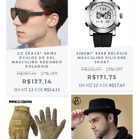
CC SPACE* 46182
SINOBI* 9368 RELÓGIO
ÓCULOS DE SOL
MASCULINO SILICONE
MASCULINO REDONDO
SPORT
POLAROID
R$222,37
23
% OFF
R$187,14
27
% OFF
R$171,75
R$137,14
12
X DE
R$17,67
12
X DE
R$14,11