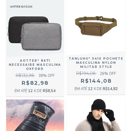
TANLUHU* 5410 POCHETE
AOTTER* 8671
MASCULINA NYLON
NECESSAIRE MASCULINA
MILITAR STYLE
OXFORD
R$194,08
26
% OFF
R$132,98
38
% OFF
R$144,08
R$82,98
12
X DE
R$14,82
12
X DE
R$8,54