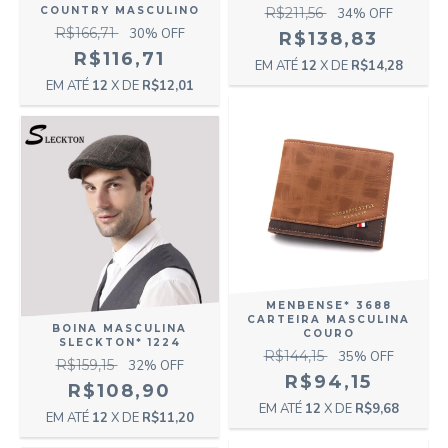
COUNTRY MASCULINO
R$211,56
34
% OFF
R$166,71
30
% OFF
R$138,83
R$116,71
12
X DE
R$14,28
12
X DE
R$12,01
MENBENSE* 3688
CARTEIRA MASCULINA
BOINA MASCULINA
COURO
SLECKTON* 1224
R$144,15
35
% OFF
R$159,15
32
% OFF
R$94,15
R$108,90
12
X DE
R$9,68
12
X DE
R$11,20