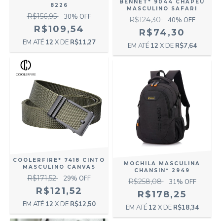
BENNET* 9044 CHAPÉU
8226
MASCULINO SAFARI
R$156,95
30
% OFF
R$124,30
40
% OFF
R$109,54
R$74,30
12
X DE
R$11,27
12
X DE
R$7,64
COOLERFIRE* 7418 CINTO
MOCHILA MASCULINA
MASCULINO CANVAS
CHANSIN* 2949
R$171,52
29
% OFF
R$258,08
31
% OFF
R$121,52
R$178,25
12
X DE
R$12,50
12
X DE
R$18,34