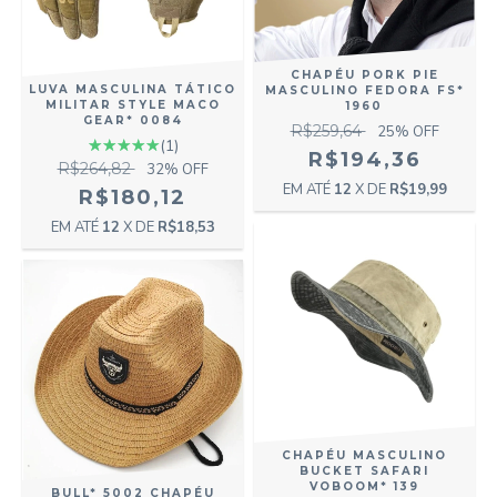
CHAPÉU PORK PIE
LUVA MASCULINA TÁTICO
MASCULINO FEDORA FS*
MILITAR STYLE MACO
1960
GEAR* 0084
R$259,64
25
% OFF
(1)
R$194,36
R$264,82
32
% OFF
12
X DE
R$19,99
R$180,12
12
X DE
R$18,53
CHAPÉU MASCULINO
BUCKET SAFARI
VOBOOM* 139
BULL* 5002 CHAPÉU