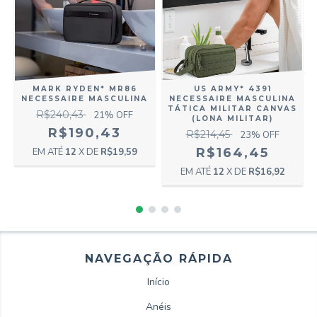
US ARMY* 4391
E
MARK RYDEN* MR86
NECESSAIRE MASCULINA
NECESSAIRE MASCULINA
TÁTICA MILITAR CANVAS
R$240,43
21
% OFF
(LONA MILITAR)
R$190,43
R$214,45
23
% OFF
R$164,45
12
X DE
R$19,59
12
X DE
R$16,92
NAVEGAÇÃO RÁPIDA
Início
Anéis