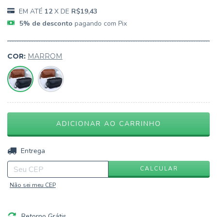
12
X DE
R$19,43
5% de desconto
pagando com Pix
COR:
MARROM
ALTERAR CEP
Entregas para o CEP:
CALCULAR
Não sei meu CEP
Retorno Grátis