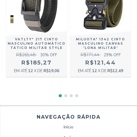
VATLTY* 217 CINTO
MILUOTA* 1342 CINTO
MASCULINO AUTOMÁTICO
MASCULINO CANVAS
TÁTICO MILITAR STYLE
'LONA MILITAR'
R$265,48
R$171,44
30
% OFF
29
% OFF
R$185,27
R$121,44
12
X DE
R$19,06
12
X DE
R$12,49
NAVEGAÇÃO RÁPIDA
Início