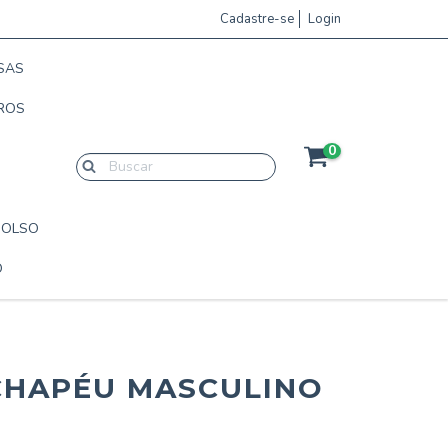
Cadastre-se
Login
SAS
ROS
0
BOLSO
O
CHAPÉU MASCULINO