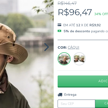
R$146,47
R$96,47
34
% OF
12
X DE
R$9,92
5% de desconto
pagando c
COR:
CÁQUI
Entregas para o CEP:
C