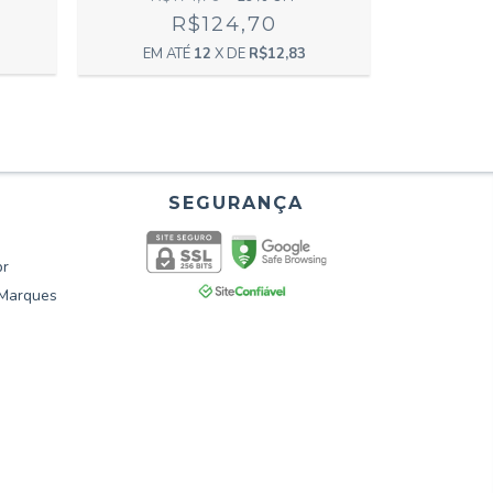
R$2
R$124,70
12
X DE
R$12,83
br
o Marques