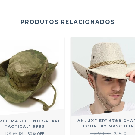
PRODUTOS RELACIONADOS
ANLUXFIER* 6788 CHA
PÉU MASCULINO SAFARI
COUNTRY MASCULIN
TACTICAL* 6983
R$220,14
23
% OFF
R$165,18
30
% OFF