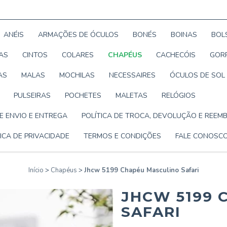
ANÉIS
ARMAÇÕES DE ÓCULOS
BONÉS
BOINAS
BOL
AS
CINTOS
COLARES
CHAPÉUS
CACHECÓIS
GOR
AS
MALAS
MOCHILAS
NECESSAIRES
ÓCULOS DE SOL
PULSEIRAS
POCHETES
MALETAS
RELÓGIOS
DE ENVIO E ENTREGA
POLÍTICA DE TROCA, DEVOLUÇÃO E REEM
ICA DE PRIVACIDADE
TERMOS E CONDIÇÕES
FALE CONOSC
Início
>
Chapéus
>
Jhcw 5199 Chapéu Masculino Safari
JHCW 5199 
SAFARI