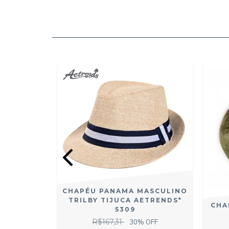
CHAPÉU PANAMA MASCULINO
TRILBY TIJUCA AETRENDS*
CHA
O BUCKET
5309
D* 2680
R$167,31
30
% OFF
 OFF