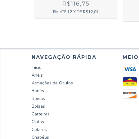
R$116,75
9
12
X DE
R$12,01
13,17
NAVEGAÇÃO RÁPIDA
MEIO
Início
Anéis
Armações de Óculos
Bonés
Boinas
Bolsas
Carteiras
Cintos
Colares
Chapéus