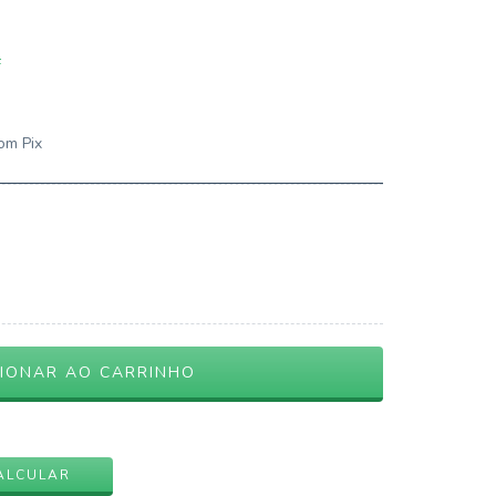
F
om Pix
ALTERAR CEP
ALCULAR