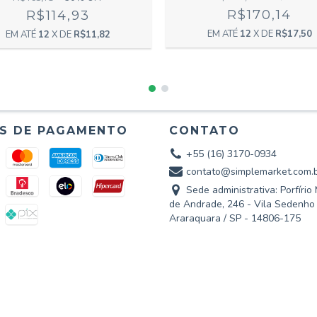
R$170,14
R$114,93
12
X DE
R$17,50
12
X DE
R$11,82
S DE PAGAMENTO
CONTATO
+55 (16) 3170-0934
contato@simplemarket.com.
Sede administrativa: Porfíri
de Andrade, 246 - Vila Sedenho
Araraquara / SP - 14806-175