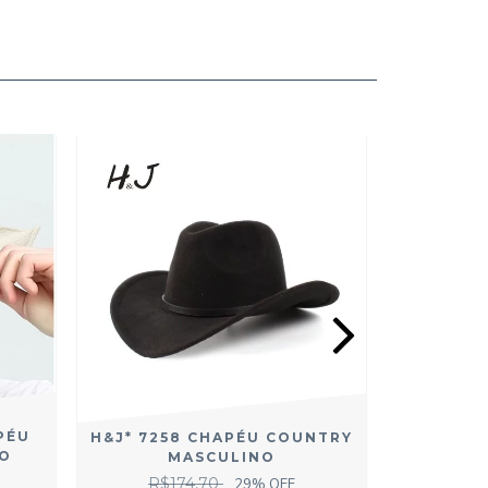
PÉU
H&J* 7258 CHAPÉU COUNTRY
H&J* 48
O
MASCULINO
MASCULI
R$174,70
29
% OFF